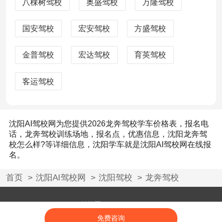
八棵树驾校
奥盛驾校
万隆驾校
国安驾校
宏安驾校
方盛驾校
金普驾校
宏达驾校
育英驾校
客运驾校
沈阳AI驾校网为您提供2026龙奔驾校学车价格表，报名电
话，龙奔驾校训练场地，报名点，优惠信息，沈阳龙奔驾
校怎么样?等详细信息，沈阳学车就是沈阳AI驾校网在线报
名。
首页
沈阳AI驾校网
沈阳驾校
龙奔驾校
Powered by AI驾校网 © 2008-2026 aijiaxiao.com
闽ICP备18017846号-12
免费咨询